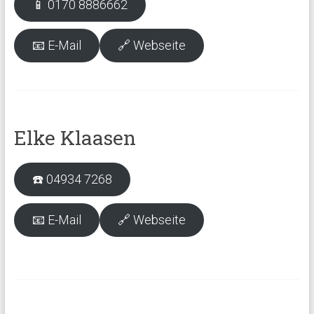
📱 0170 8886662
📧 E-Mail
🔗 Webseite
Elke Klaasen
☎️ 04934 7268
📧 E-Mail
🔗 Webseite