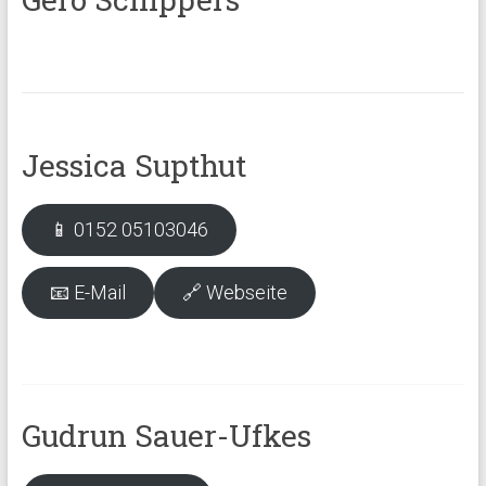
Jessica Supthut
📱 0152 05103046
📧 E-Mail
🔗 Webseite
Gudrun Sauer-Ufkes