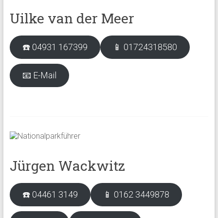
Uilke van der Meer
☎️ 04931 167399
📱 01724318580
📧 E-Mail
Jürgen Wackwitz
☎️ 04461 3149
📱 0162 3449878