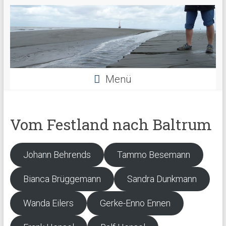
Menü
Vom Festland nach Baltrum
Johann Behrends
Tammo Besemann
Bianca Brüggemann
Sandra Dunkmann
Wanda Eilers
Gerke-Enno Ennen