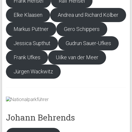
Frank Hensel
Ralf Hensel
Elke Klaasen
Andrea und Richard Kölber
Markus Püttner
Gero Schippers
Jessica Supthut
Gudrun Sauer-Ufkes
Frank Ufkes
Uilke van der Meer
Jürgen Wackwitz
Johann Behrends