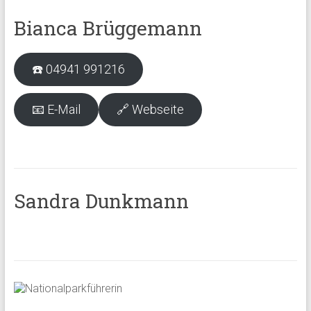
Bianca Brüggemann
☎️ 04941 991216
📧 E-Mail
🔗 Webseite
Sandra Dunkmann