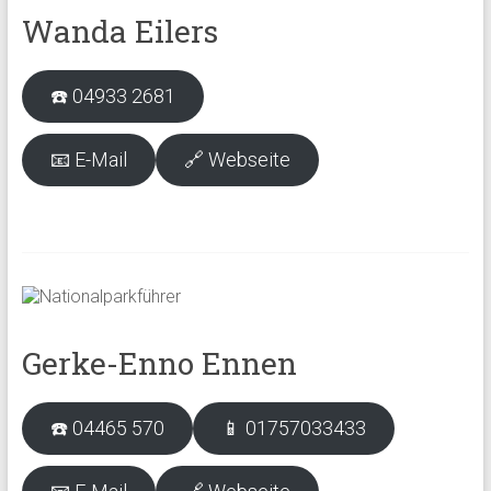
Wanda Eilers
☎️ 04933 2681
📧 E-Mail
🔗 Webseite
Gerke-Enno Ennen
☎️ 04465 570
📱 01757033433