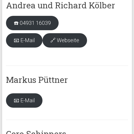
Andrea und Richard Kölber
☎️ 04931 16039
📧 E-Mail
🔗 Webseite
Markus Püttner
📧 E-Mail
Gero Schippers