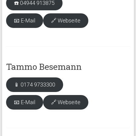
☎️ 04944 913875
📧 E-Mail
🔗 Webseite
Tammo Besemann
📱 0174 9733300
📧 E-Mail
🔗 Webseite