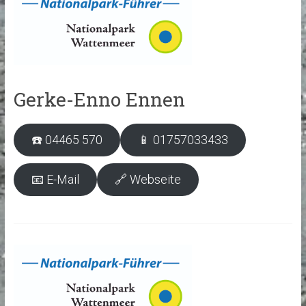
Gerke-Enno Ennen
☎️ 04465 570
📱 01757033433
📧 E-Mail
🔗 Webseite