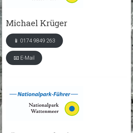
Michael Krüger
📱 0174 9849 263
📧 E-Mail