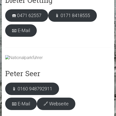
Dieter Oetting
☎️ 0471 62557
📱 0171 8418555
📧 E-Mail
Peter Seer
📱 0160 948792911
📧 E-Mail
🔗 Webseite